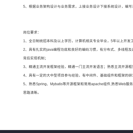
5、根据业务架构设计与业务需求，上接业务设计下接系统设计，编写
岗位要求：
1、全日制统招本科及以上学历，计算机相关专业毕业，5年以上开发
2、具有扎实的java编程功底和良好的编码习惯，有分布式、多线
背后实现机制；
3、精通主流开发框架经验，精通一门主流开发语言；熟悉主流开源框
4、具有一定的大中型项目参与经验，有中间件、基础组件和框架的研
5、熟悉Spring、Mybatis等开源框架和常用apache组件,熟悉We
思路清晰。