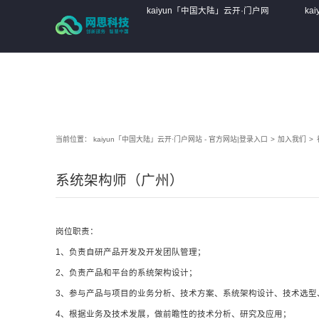
kaiyun「中国大陆」云开·门户网站 - 官方网站|登录入口
kaiyun「中国大陆」云开·门户网
ka
站 - 官方网站|登录入口
站 
当前位置：
kaiyun「中国大陆」云开·门户网站 - 官方网站|登录入口
>
加入我们
>
系统架构师（广州）
岗位职责：
1、负责自研产品开发及开发团队管理；
2、负责产品和平台的系统架构设计；
3、参与产品与项目的业务分析、技术方案、系统架构设计、技术选型
4、根据业务及技术发展，做前瞻性的技术分析、研究及应用；