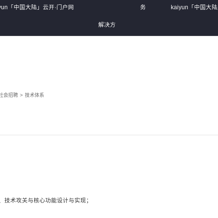
iyun「中国大陆」云开·门户网
务
kaiyun「中国大
解决方
- 官方网站|登录入口
体
站 - 官方网站|登
案
系
社会招聘
>
技术体系
、技术攻关与核心功能设计与实现；