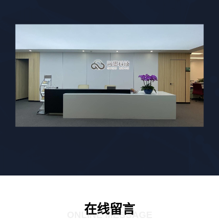
在线留言
ONLINE MESSAGE