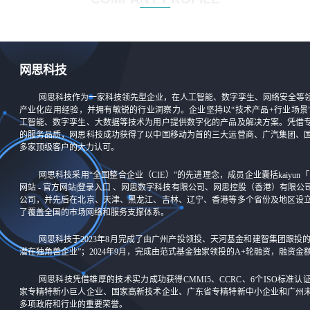
网思科技
网思科技作为一家科技领先型企业，在人工智能、数字孪生、网络安全等
产业化应用经验，并拥有敏锐的行业洞察力。企业坚持以“技术产品+行业场景
工智能、数字孪生、大数据等技术为用户提供数字化的产品及解决方案。凭借
的服务品质，网思科技成功获得了以中国移动为首的三大运营商、广汽集团、
多家顶级客户的大力认可。
网思科技采用“全国整合企业（CIE）”的先进理念，成员企业囊括kaiyun
网站 - 官方网站|登录入口 、网思数字科技有限公司、网思控股（香港）有限
公司，并先后在北京、天津、黑龙江、吉林、辽宁、香港等多个省份及地区设立
了覆盖全国的市场网络和服务支撑体系。
网思科技于2023年8月完成了由广州产投领投、天河基金和建智集团跟投
潜在独角兽企业”；2024年9月，完成由范式基金独家领投的A+轮融资，融资
网思科技凭借雄厚的技术实力成功获得CMMI5、CCRC、6个ISO标准
家专精特新小巨人企业、国家高新技术企业、广东省专精特新中小企业和广州
多项政府和行业的重要荣誉。