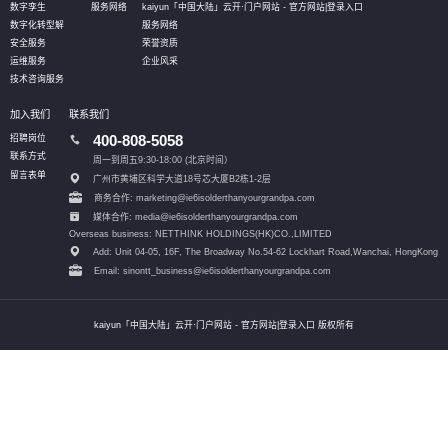
数字孪生
服务网络
kaiyun「中国大陆」云开·门户网站 - 官方网站|登录入口
数字化转型解
服务网络
安全服务
荣誉资质
运维服务
企业风采
技术咨询服务
加入我们
联系我们
招聘岗位
400-808-5058
联系方式
周一到周五9:30-18:00 (北京时间）
留言表单
广州市黄埔区科学大道18号芯大厦B2栋1-2层
商务合作: marketing@ie6isolderthanyourgrandpa.com
媒体合作: media@ie6isolderthanyourgrandpa.com
Overseas business: NETTHINK HOLDINGS(HK)CO.,LIMITED
Add: Unit 04-05, 16F, The Broadway No.54-62 Lockhart Road,
Wanchai, HongKong
Email: sinontt_business@ie6isolderthanyourgrandpa.com
kaiyun「中国大陆」云开·门户网站 - 官方网站|登录入口 版权所有