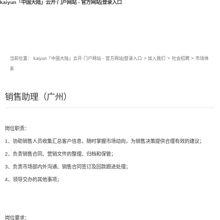
kaiyun「中国大陆」云开·门户网站 - 官方网站|登录入口
当前位置：
kaiyun「中国大陆」云开·门户网站 - 官方网站|登录入口
>
加入我们
>
社会招聘
>
市场体
系
销售助理（广州）
岗位职责：
1、协助销售人员收集汇总客户信息，随时掌握市场动向，为销售决策提供合理有效的建议；
2、负责销售合同、营销文件的整理、归档和保管；
3、负责市场部内外沟通、销售合同签订及回款跟进处理；
4、领导交办的其他事项；
岗位要求：